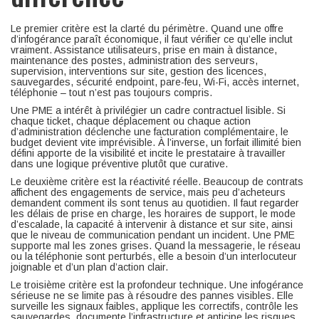
Le premier critère est la clarté du périmètre. Quand une offre
d’infogérance paraît économique, il faut vérifier ce qu’elle inclut
vraiment. Assistance utilisateurs, prise en main à distance,
maintenance des postes, administration des serveurs,
supervision, interventions sur site, gestion des licences,
sauvegardes, sécurité endpoint, pare-feu, Wi-Fi, accès internet,
téléphonie – tout n’est pas toujours compris.
Une PME a intérêt à privilégier un cadre contractuel lisible. Si
chaque ticket, chaque déplacement ou chaque action
d’administration déclenche une facturation complémentaire, le
budget devient vite imprévisible. À l’inverse, un forfait illimité bien
défini apporte de la visibilité et incite le prestataire à travailler
dans une logique préventive plutôt que curative.
Le deuxième critère est la réactivité réelle. Beaucoup de contrats
affichent des engagements de service, mais peu d’acheteurs
demandent comment ils sont tenus au quotidien. Il faut regarder
les délais de prise en charge, les horaires de support, le mode
d’escalade, la capacité à intervenir à distance et sur site, ainsi
que le niveau de communication pendant un incident. Une PME
supporte mal les zones grises. Quand la messagerie, le réseau
ou la téléphonie sont perturbés, elle a besoin d’un interlocuteur
joignable et d’un plan d’action clair.
Le troisième critère est la profondeur technique. Une infogérance
sérieuse ne se limite pas à résoudre des pannes visibles. Elle
surveille les signaux faibles, applique les correctifs, contrôle les
sauvegardes, documente l’infrastructure et anticipe les risques.