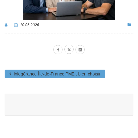
10.06.2026
Infogérance Île-de-France PME : bien choisir