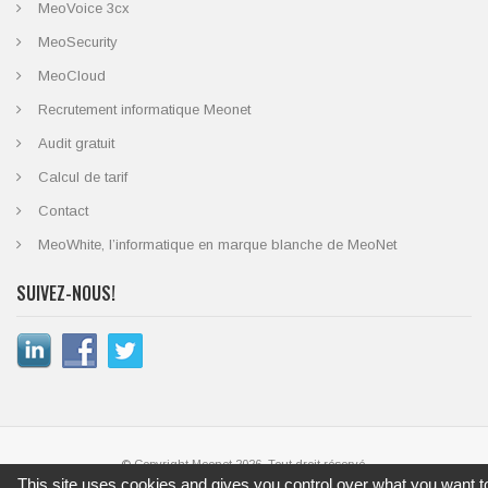
MeoVoice 3cx
MeoSecurity
MeoCloud
Recrutement informatique Meonet
Audit gratuit
Calcul de tarif
Contact
MeoWhite, l’informatique en marque blanche de MeoNet
SUIVEZ-NOUS!
© Copyright Meonet 2026. Tout droit réservé.
This site uses cookies and gives you control over what you want t