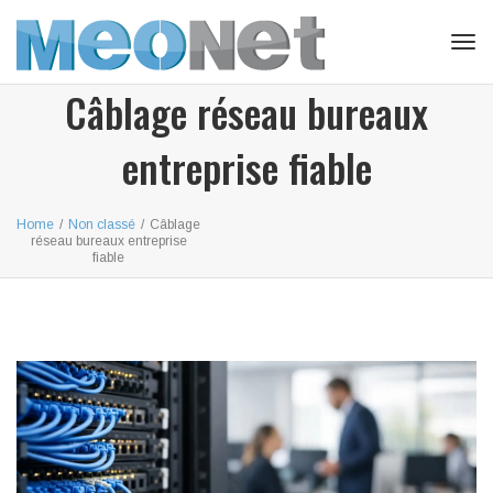
Tog
navi
Câblage réseau bureaux
entreprise fiable
Home
/
Non classé
/
Câblage
réseau bureaux entreprise
fiable