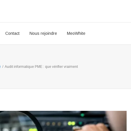
Contact
Nous rejoindre
MeoWhite
é
/
Audit informatique PME : que vérifier vraiment