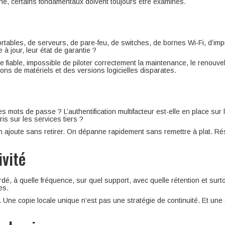
che, certains fondamentaux doivent toujours être examinés.
rtables, de serveurs, de pare-feu, de switches, de bornes Wi-Fi, d’imp
 à jour, leur état de garantie ?
e fiable, impossible de piloter correctement la maintenance, le renouv
ons de matériels et des versions logicielles disparates.
 mots de passe ? L’authentification multifacteur est-elle en place sur l
is sur les services tiers ?
n ajoute sans retirer. On dépanne rapidement sans remettre à plat. Résu
ivité
dé, à quelle fréquence, sur quel support, avec quelle rétention et surto
es.
 Une copie locale unique n’est pas une stratégie de continuité. Et un