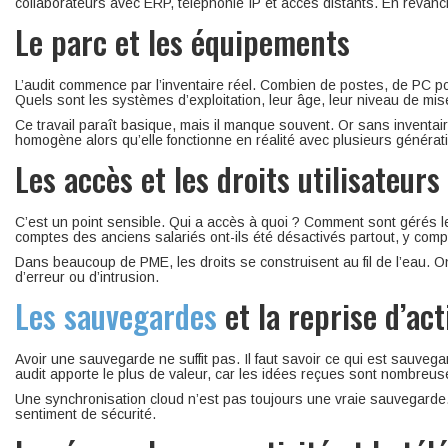
collaborateurs avec ERP, téléphonie IP et accès distants. En revan
Le parc et les équipements
L’audit commence par l’inventaire réel. Combien de postes, de PC po
Quels sont les systèmes d’exploitation, leur âge, leur niveau de mise
Ce travail paraît basique, mais il manque souvent. Or sans inventair
homogène alors qu’elle fonctionne en réalité avec plusieurs générati
Les accès et les droits utilisateurs
C’est un point sensible. Qui a accès à quoi ? Comment sont gérés les
comptes des anciens salariés ont-ils été désactivés partout, y compr
Dans beaucoup de PME, les droits se construisent au fil de l’eau. O
d’erreur ou d’intrusion.
Les sauvegardes
et la reprise d’act
Avoir une sauvegarde ne suffit pas. Il faut savoir ce qui est sauvegar
audit apporte le plus de valeur, car les idées reçues sont nombreus
Une synchronisation cloud n’est pas toujours une vraie sauvegarde.
sentiment de sécurité.