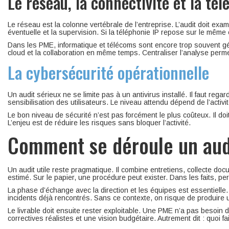
Le réseau, la connectivité et la té
Le réseau est la colonne vertébrale de l’entreprise. L’audit doit exam
éventuelle et la supervision. Si la téléphonie IP repose sur le même 
Dans les PME, informatique et télécoms sont encore trop souvent gé
cloud et la collaboration en même temps. Centraliser l’analyse permet
La cybersécurité opérationnelle
Un audit sérieux ne se limite pas à un antivirus installé. Il faut rega
sensibilisation des utilisateurs. Le niveau attendu dépend de l’activ
Le bon niveau de sécurité n’est pas forcément le plus coûteux. Il do
L’enjeu est de réduire les risques sans bloquer l’activité.
Comment se déroule un aud
Un audit utile reste pragmatique. Il combine entretiens, collecte do
estimé. Sur le papier, une procédure peut exister. Dans les faits, pe
La phase d’échange avec la direction et les équipes est essentielle. 
incidents déjà rencontrés. Sans ce contexte, on risque de produire 
Le livrable doit ensuite rester exploitable. Une PME n’a pas besoin 
correctives réalistes et une vision budgétaire. Autrement dit : quoi f