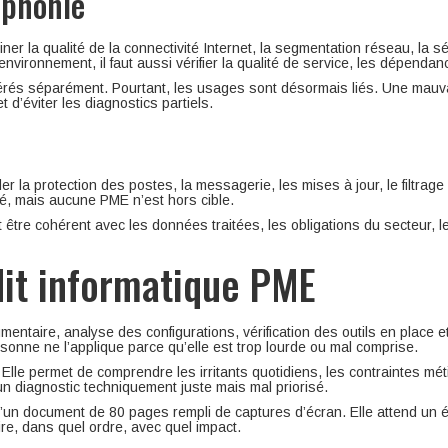
léphonie
iner la qualité de la connectivité Internet, la segmentation réseau, la s
environnement, il faut aussi vérifier la qualité de service, les dépend
rés séparément. Pourtant, les usages sont désormais liés. Une mauvai
 d’éviter les diagnostics partiels.
rder la protection des postes, la messagerie, les mises à jour, le filtrage
ité, mais aucune PME n’est hors cible.
it être cohérent avec les données traitées, les obligations du secteur, 
it informatique PME
cumentaire, analyse des configurations, vérification des outils en place
rsonne ne l’applique parce qu’elle est trop lourde ou mal comprise.
Elle permet de comprendre les irritants quotidiens, les contraintes méti
un diagnostic techniquement juste mais mal priorisé.
d’un document de 80 pages rempli de captures d’écran. Elle attend un ét
aire, dans quel ordre, avec quel impact.