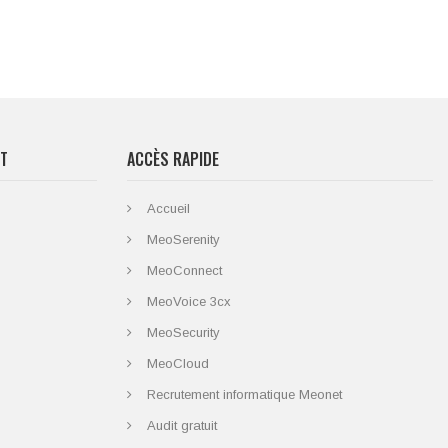
RT
ACCÈS RAPIDE
Accueil
MeoSerenity
MeoConnect
MeoVoice 3cx
MeoSecurity
MeoCloud
Recrutement informatique Meonet
Audit gratuit