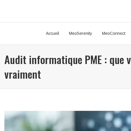
Accueil
MeoSerenity
MeoConnect
Audit informatique PME : que v
vraiment