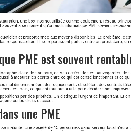
stauration, une box Internet utilisée comme équipement réseau principa
st souvent à ce moment qu’un audit informatique PME devient nécessair
u quotidien et proportionnée aux moyens disponibles. Le problème, c’est
 les responsabilités IT se répartissent parfois entre un prestataire, un
ique PME est souvent rentabl
graphie claire de son parc, de ses accès, de ses sauvegardes, de son 
 aussi à mesurer les écarts entre ce qui est censé fonctionner et ce qui
cences mal dimensionnées, des équipements obsolètes, des contrats té
nement est sain, ce qui est tout aussi utile pour décider sans improvise
ppositions par des priorités. On distingue l’urgent de l’important. Et 
agerie ou les droits d’accès.
 dans une PME
 de sa maturité. Une société de 15 personnes sans serveur local n’aura