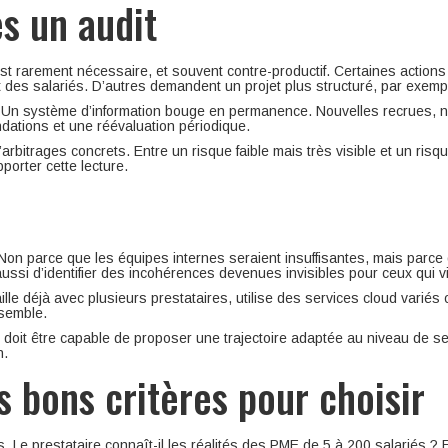
s un audit
est rarement nécessaire, et souvent contre-productif. Certaines actions
rt des salariés. D’autres demandent un projet plus structuré, par exemp
l. Un système d’information bouge en permanence. Nouvelles recrues, n
dations et une réévaluation périodique.
rbitrages concrets. Entre un risque faible mais très visible et un risque 
pporter cette lecture.
on parce que les équipes internes seraient insuffisantes, mais parce q
ssi d’identifier des incohérences devenues invisibles pour ceux qui vi
ille déjà avec plusieurs prestataires, utilise des services cloud variés
nsemble.
doit être capable de proposer une trajectoire adaptée au niveau de serv
n.
s bons critères pour choisir
. Le prestataire connaît-il les réalités des PME de 5 à 200 salariés ? Es