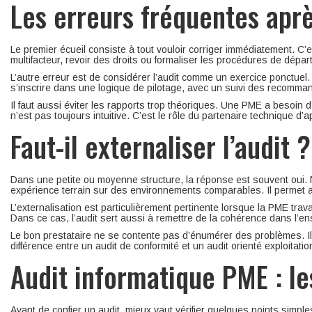
Les erreurs fréquentes aprè
Le premier écueil consiste à tout vouloir corriger immédiatement. C’
multifacteur, revoir des droits ou formaliser les procédures de dépa
L’autre erreur est de considérer l’audit comme un exercice ponctue
s’inscrire dans une logique de pilotage, avec un suivi des recomman
Il faut aussi éviter les rapports trop théoriques. Une PME a besoin d’a
n’est pas toujours intuitive. C’est le rôle du partenaire technique d’a
Faut-il externaliser l’audit ?
Dans une petite ou moyenne structure, la réponse est souvent oui. N
expérience terrain sur des environnements comparables. Il permet au
L’externalisation est particulièrement pertinente lorsque la PME trava
Dans ce cas, l’audit sert aussi à remettre de la cohérence dans l’e
Le bon prestataire ne se contente pas d’énumérer des problèmes. Il 
différence entre un audit de conformité et un audit orienté exploitatio
Audit informatique PME : le
Avant de confier un audit, mieux vaut vérifier quelques points simples