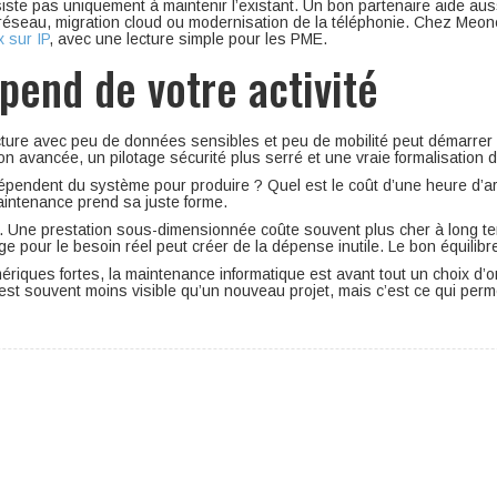
siste pas uniquement à maintenir l’existant. Un bon partenaire aide aus
réseau, migration cloud ou modernisation de la téléphonie. Chez Meone
x sur IP
, avec une lecture simple pour les PME.
pend de votre activité
ure avec peu de données sensibles et peu de mobilité peut démarrer av
n avancée, un pilotage sécurité plus serré et une vraie formalisation 
dépendent du système pour produire ? Quel est le coût d’une heure d’arr
maintenance prend sa juste forme.
e. Une prestation sous-dimensionnée coûte souvent plus cher à long term
arge pour le besoin réel peut créer de la dépense inutile. Le bon équilib
riques fortes, la maintenance informatique est avant tout un choix d’or
’est souvent moins visible qu’un nouveau projet, mais c’est ce qui perme