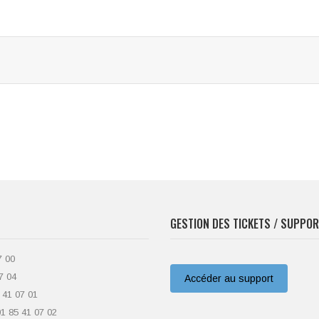
GESTION DES TICKETS / SUPPO
7 00
7 04
Accéder au support
 41 07 01
01 85 41 07 02