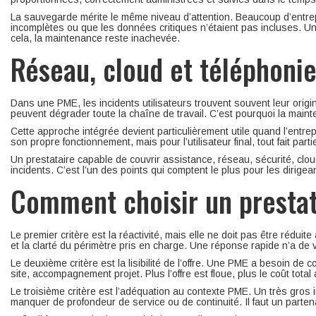
La sauvegarde mérite le même niveau d’attention. Beaucoup d’entrepr
incomplètes ou que les données critiques n’étaient pas incluses. Un
cela, la maintenance reste inachevée.
Réseau, cloud et téléphonie
Dans une PME, les incidents utilisateurs trouvent souvent leur origin
peuvent dégrader toute la chaîne de travail. C’est pourquoi la main
Cette approche intégrée devient particulièrement utile quand l’entre
son propre fonctionnement, mais pour l’utilisateur final, tout fait p
Un prestataire capable de couvrir assistance, réseau, sécurité, clou
incidents. C’est l’un des points qui comptent le plus pour les dirig
Comment choisir un prestat
Le premier critère est la réactivité, mais elle ne doit pas être rédui
et la clarté du périmètre pris en charge. Une réponse rapide n’a de va
Le deuxième critère est la lisibilité de l’offre. Une PME a besoin de 
site, accompagnement projet. Plus l’offre est floue, plus le coût tota
Le troisième critère est l’adéquation au contexte PME. Un très gros
manquer de profondeur de service ou de continuité. Il faut un parten