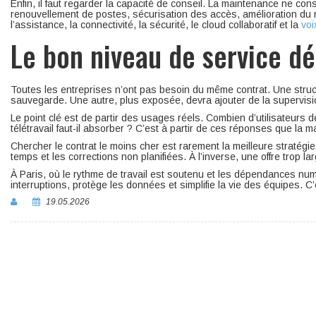
Enfin, il faut regarder la capacité de conseil. La maintenance ne con
renouvellement de postes, sécurisation des accès, amélioration du 
l’assistance, la connectivité, la sécurité, le cloud collaboratif et la
voi
Le bon niveau de service dé
Toutes les entreprises n’ont pas besoin du même contrat. Une struct
sauvegarde. Une autre, plus exposée, devra ajouter de la supervisio
Le point clé est de partir des usages réels. Combien d’utilisateurs 
télétravail faut-il absorber ? C’est à partir de ces réponses que la 
Chercher le contrat le moins cher est rarement la meilleure stratégi
temps et les corrections non planifiées. À l’inverse, une offre trop l
À Paris, où le rythme de travail est soutenu et les dépendances numé
interruptions, protège les données et simplifie la vie des équipes. C
19.05.2026