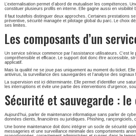
L’externalisation permet d’abord de mutualiser les compétences. Une
constituer plusieurs profils en interne. Elle gagne aussi en visibilité
Il faut toutefois distinguer deux approches. Certaines prestations 
préventive, sécurité managée et pilotage global du parc. Le choix dé
ses limites.
Les composants d’un servic
Un service sérieux commence par l’assistance utilisateurs. C’est le p
compréhensible et efficace. Le support doit donc être accessible, 
applicatif.
Mais la qualité ne se joue pas uniquement au moment du ticket. Elle
antivirus, la surveillance des sauvegardes et l’analyse des signaux 
La supervision est ici déterminante. Elle permet d’identifier une sa
les interruptions et évite une partie des interventions d’urgence, s
Sécurité et sauvegarde : le
Aujourd’hui, parler de maintenance informatique sans parler de cyb
données clients, financières ou juridiques. Phishing, rançongiciels,
Une bonne maintenance doit donc intégrer un socle de sécurité opér
messageries et une surveillance minimale des comportements anormau
proportionnées, correctement administrées et suivies dans le temps