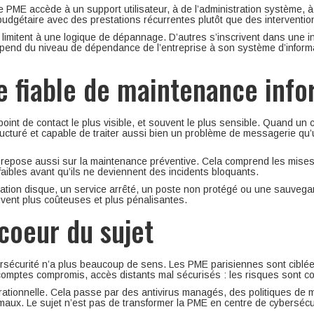
 PME accède à un support utilisateur, à de l’administration système, 
 budgétaire avec des prestations récurrentes plutôt que des interventions
se limitent à une logique de dépannage. D’autres s’inscrivent dans une
pend du niveau de dépendance de l’entreprise à son système d’informati
e fiable de maintenance info
oint de contact le plus visible, et souvent le plus sensible. Quand un co
structuré et capable de traiter aussi bien un problème de messagerie 
 repose aussi sur la maintenance préventive. Cela comprend les mises à
faibles avant qu’ils ne deviennent des incidents bloquants.
turation disque, un service arrêté, un poste non protégé ou une sauvega
ouvent plus coûteuses et plus pénalisantes.
 coeur du sujet
ersécurité n’a plus beaucoup de sens. Les PME parisiennes sont ciblé
 comptes compromis, accès distants mal sécurisés : les risques sont co
ationnelle. Cela passe par des antivirus managés, des politiques de m
x. Le sujet n’est pas de transformer la PME en centre de cybersécuri
.