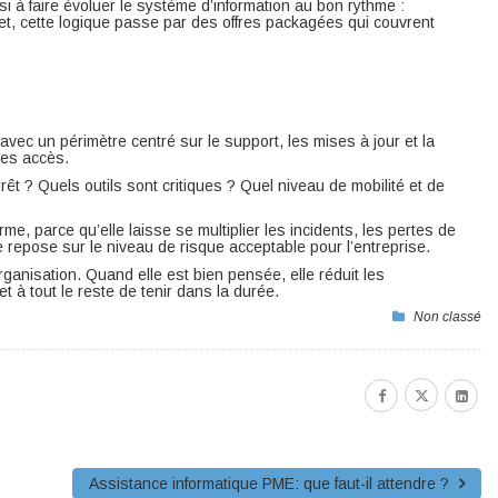
si à faire évoluer le système d’information au bon rythme :
t, cette logique passe par des offres packagées qui couvrent
ec un périmètre centré sur le support, les mises à jour et la
des accès.
êt ? Quels outils sont critiques ? Quel niveau de mobilité et de
e, parce qu’elle laisse se multiplier les incidents, les pertes de
re repose sur le niveau de risque acceptable pour l’entreprise.
ganisation. Quand elle est bien pensée, elle réduit les
t à tout le reste de tenir dans la durée.
Non classé
Assistance informatique PME: que faut-il attendre ?