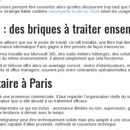
ises pensent être couvertes alors qu’elles découvrent trop tard que l
e stratégie fiable combine
sauvegarde locale ou cloud
selon les usages
 : des briques à traiter ense
e ailleurs que sur le poste de travail. Un wifi instable, une fibre mal d
tenance informatique Paris gagne à être pensée de façon transverse.
prise travaille sur Microsoft 365, des outils métiers hébergés, des sol
artie du même environnement. Il attend simplement que cela fonctionne.
d et télécom offre alors un avantage concret : moins d’interlocuteurs, 
eants et office managers, souvent pris entre contraintes opérationnelle
aire à Paris
te à une promesse commerciale. Il faut regarder l’organisation réelle du 
leur que si elle aboutit à un traitement efficace.
comprendre ce qui est inclus : assistance illimitée ou non, supervision, 
l a tendance à dériver avec le temps.
 intégrateur peut être techniquement solide mais peu adapté à une struc
aire capable d’allier proximité, méthode et couverture technique.