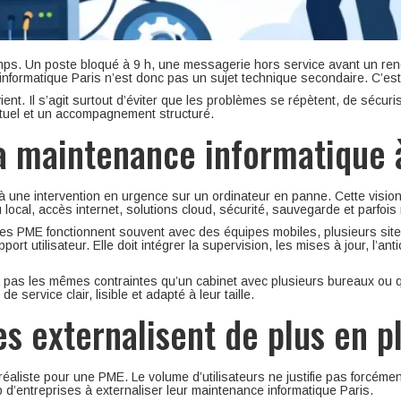
mps. Un poste bloqué à 9 h, une messagerie hors service avant un rend
 informatique Paris n’est donc pas un sujet technique secondaire. C’est u
ient. Il s’agit surtout d’éviter que les problèmes se répètent, de sécu
nctuel et un accompagnement structuré.
a maintenance informatique 
une intervention en urgence sur un ordinateur en panne. Cette vision 
 local, accès internet, solutions cloud, sécurité, sauvegarde et parfoi
Les PME fonctionnent souvent avec des équipes mobiles, plusieurs sites,
ort utilisateur. Elle doit intégrer la supervision, les mises à jour, l’a
a pas les mêmes contraintes qu’un cabinet avec plusieurs bureaux ou
service clair, lisible et adapté à leur taille.
s externalisent de plus en p
éaliste pour une PME. Le volume d’utilisateurs ne justifie pas forcéme
 d’entreprises à externaliser leur maintenance informatique Paris.